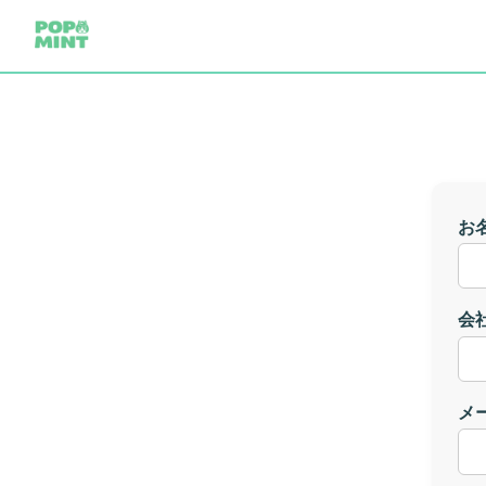
お
会
メ