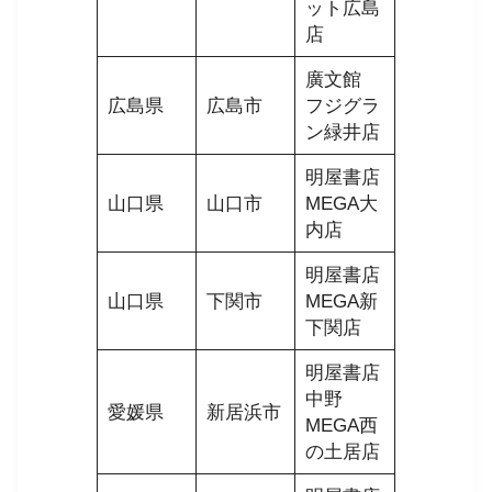
ット広島
店
廣文館
広島県
広島市
フジグラ
ン緑井店
明屋書店
山口県
山口市
MEGA大
内店
明屋書店
山口県
下関市
MEGA新
下関店
明屋書店
中野
愛媛県
新居浜市
MEGA西
の土居店