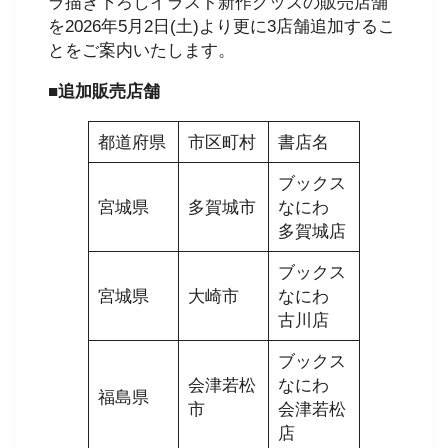
ラ描き下ろしイラスト新作グッズの販売店舗
を2026年5月2日(土)より更に3店舗追加するこ
とをご案内いたします。
■追加販売店舗
都道府県
市区町村
書店名
ブックス
宮城県
多賀城市
なにわ
多賀城店
ブックス
宮城県
大崎市
なにわ
古川店
ブックス
会津若松
なにわ
福島県
市
会津若松
店