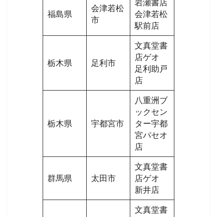
岩瀬書店
会津若松
福島県
会津若松
市
駅前店
文真堂書
店ゲオ
栃木県
足利市
足利助戸
店
八重洲ブ
ックセン
栃木県
宇都宮市
ター宇都
宮パセオ
店
文真堂書
群馬県
太田市
店ゲオ
新井店
文真堂書