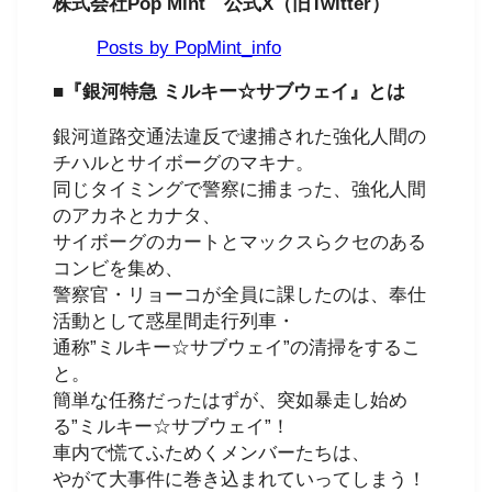
株式会社Pop Mint 公式X（旧Twitter）
Posts by PopMint_info
■『銀河特急 ミルキー☆サブウェイ』とは
銀河道路交通法違反で逮捕された強化人間の
チハルとサイボーグのマキナ。
同じタイミングで警察に捕まった、強化人間
のアカネとカナタ、
サイボーグのカートとマックスらクセのある
コンビを集め、
警察官・リョーコが全員に課したのは、奉仕
活動として惑星間走行列車・
通称”ミルキー☆サブウェイ”の清掃をするこ
と。
簡単な任務だったはずが、突如暴走し始め
る”ミルキー☆サブウェイ”！
車内で慌てふためくメンバーたちは、
やがて大事件に巻き込まれていってしまう！