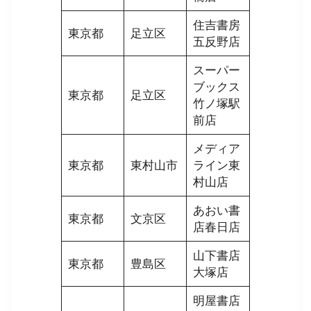
住吉書房
東京都
足立区
五反野店
スーパー
ブックス
東京都
足立区
竹ノ塚駅
前店
メディア
東京都
東村山市
ライン東
村山店
あおい書
東京都
文京区
店春日店
山下書店
東京都
豊島区
大塚店
明屋書店