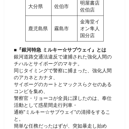
明屋書店
大分県
佐伯市
佐伯店
金海堂イ
鹿児島県
霧島市
オン隼人
国分店
■『銀河特急 ミルキー☆サブウェイ』とは
銀河道路交通法違反で逮捕された強化人間の
チハルとサイボーグのマキナ。
同じタイミングで警察に捕まった、強化人間
のアカネとカナタ、
サイボーグのカートとマックスらクセのある
コンビを集め、
警察官・リョーコが全員に課したのは、奉仕
活動として惑星間走行列車・
通称”ミルキー☆サブウェイ”の清掃をするこ
と。
簡単な任務だったはずが、突如暴走し始め