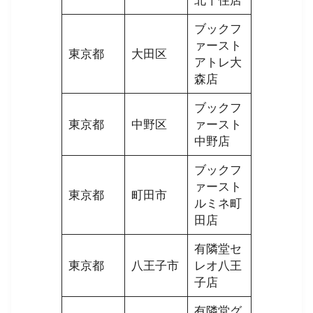
北千住店
ブックフ
ァースト
東京都
大田区
アトレ大
森店
ブックフ
東京都
中野区
ァースト
中野店
ブックフ
ァースト
東京都
町田市
ルミネ町
田店
有隣堂セ
東京都
八王子市
レオ八王
子店
有隣堂グ