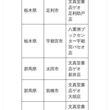
文真堂書
店ゲオ
栃木県
足利市
足利助戸
店
八重洲ブ
ックセン
栃木県
宇都宮市
ター宇都
宮パセオ
店
文真堂書
群馬県
太田市
店ゲオ
新井店
文真堂書
群馬県
前橋市
店ゲオ
大胡店
文真堂書