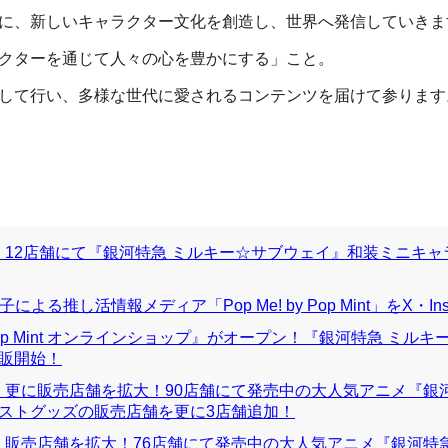
に、新しいキャラクター文化を創造し、世界へ発信していきま
クターを通じて人々の心を豊かにする」こと。
して行い、多様な世代に愛されるコンテンツを届けて参ります
』12店舗にて『銀河特急 ミルキー☆サブウェイ』和装ミニキ
よる推し活情報メディア「Pop Me! by Pop Mint」をX・Inst
op Mint オンラインショップ』がオープン！『銀河特急 ミル
販開始！
、更に販売店舗を拡大！90店舗にて発売中の大人気アニメ『銀
ストグッズの販売店舗を更に3店舗追加！
、販売店舗を拡大！76店舗にて発売中の大人気アニメ『銀河特