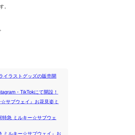
す。
。
ャライラストグッズの販売開
agram・TikTokにて開設！
キー☆サブウェイ』お花見姿ミ
河特急 ミルキー☆サブウェ
急 ミルキー☆サブウェイ』お